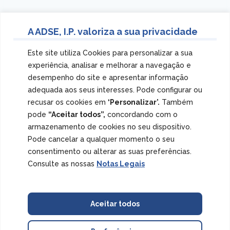
✔ 30% de desconto em Óculos Graduados (armação +
A ADSE, I.P. valoriza a sua privacidade
lentes)
✔ 30% de desconto em Pares de Lentes Oftálmicas
Este site utiliza Cookies para personalizar a sua
✔ 30% de desconto em Óculos de Sol
✔ 25% de desconto em Lentes de Contacto e Soluções
experiência, analisar e melhorar a navegação e
de Manutenção
desempenho do site e apresentar informação
✔ Oferta de Consultas de Optometria e Contactologia
adequada aos seus interesses. Pode configurar ou
recusar os cookies em
‘Personalizar’.
Também
pode
“Aceitar todos”,
concordando com o
Nota:
Os descontos apresentados não são acumuláveis
com outros protocolos convencionados ou campanhas
armazenamento de cookies no seu dispositivo.
em vigor.
Pode cancelar a qualquer momento o seu
consentimento ou alterar as suas preferências.
Consulte as nossas
Notas Legais
Óculos de Sol, Graduados e Lentes de Contacto |
MultiOpticas
Aceitar todos