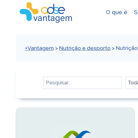
Skip
to
O que é
S
content
+Vantagem
>
Nutrição e desporto
>
Nutrição