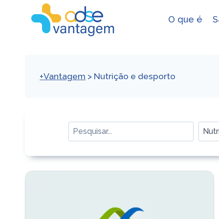
Skip
to
O que é
S
content
+Vantagem
>
Nutrição e desporto