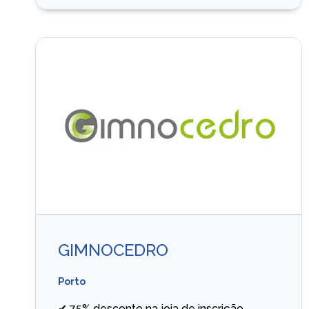
GIMNOCEDRO
Porto
✔ 75% desconto na joia de inscrição