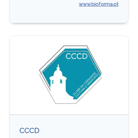
www.bioforma.pt
CCCD