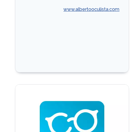
www.albertooculista.com