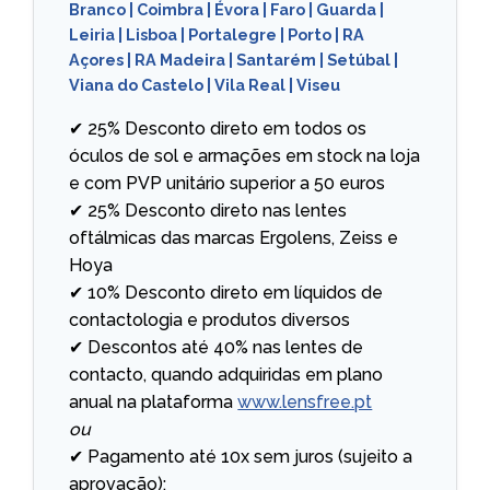
Branco
|
Coimbra
|
Évora
|
Faro
|
Guarda
|
Leiria
|
Lisboa
|
Portalegre
|
Porto
|
RA
Açores
|
RA Madeira
|
Santarém
|
Setúbal
|
Viana do Castelo
|
Vila Real
|
Viseu
✔ 25% Desconto direto em todos os
óculos de sol e armações em stock na loja
e com PVP unitário superior a 50 euros
✔ 25% Desconto direto nas lentes
oftálmicas das marcas Ergolens, Zeiss e
Hoya
✔ 10% Desconto direto em líquidos de
contactologia e produtos diversos
✔ Descontos até 40% nas lentes de
contacto, quando adquiridas em plano
anual na plataforma
www.lensfree.pt
ou
✔ Pagamento até 10x sem juros (sujeito a
aprovação);