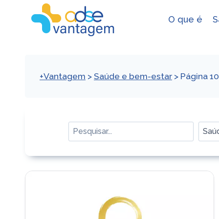
Skip
to
O que é
S
content
+Vantagem
>
Saúde e bem-estar
>
Página 10